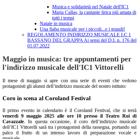
Musica e solidarietà nel Natale dell'IC1
Maria Callas, la cantante lirica più amata di
tutti i tempi
Natale in musica
Una fiaba musicale per i piccoli...e i grandi!
REGOLAMENTO INDIRIZZO MUSICALE I.C 1
BASSANO DEL GRAPPA Ai sensi del D.I. n. 176 del
01.07.2022
Maggio in musica: tre appuntamenti per
l'indirizzo musicale dell'IC1 Vittorelli
Il mese di maggio si apre con una serie di eventi che vedono
protagonisti gli alunni dell’indirizzo musicale del nostro istituto:
Coro in scena al Coroland Festival
Il primo evento in calendario è il Coroland Festival, che si terrà
venerdì 9 maggio 2025 alle ore 10 presso il Teatro Roi di
Cavazzale
. In questa occasione, il coro dell’indirizzo musicale
dell’IC1 Vittorelli sarà tra i protagonisti della rassegna, portando sul
palco il frutto di un intenso lavoro di preparazione vocale e
musicale.