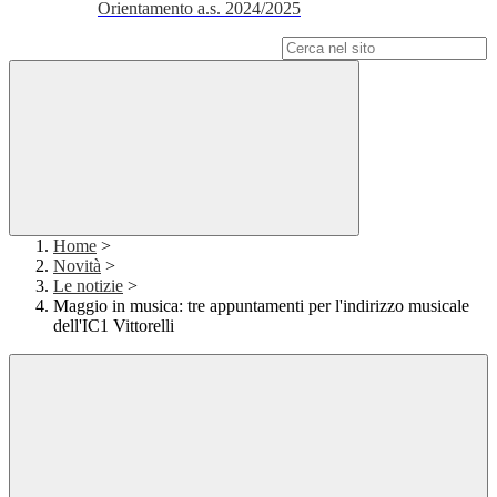
Orientamento a.s. 2024/2025
Campo di ricerca per le pagine del sito
Home
>
Novità
>
Le notizie
>
Maggio in musica: tre appuntamenti per l'indirizzo musicale
dell'IC1 Vittorelli