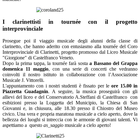
I clarinettisti in tournée con il progetto
interprovinciale
Prosegue poi il viaggio musicale degli alunni della
classe di
clarinetto, che hanno aderito con entusiasmo alla tournée del Coro
Interprovinciale di Clarinetti, progetto promosso dal Liceo Musicale
"Giorgione" di Castelfranco Veneto.
Dopo la prima tappa, la tournée farà sosta
a Bassano del Grappa
domenica 11 maggio
, con una serie di concerti che vedranno
coinvolti il nostro istituto in collaborazione con l’Associazione
Musicale J. Vittorelli.
L'appuntamento con i nostri studenti è fissato per le
ore 15.00 in
Piazzetta Guadagnin
. A seguire, la musica proseguirà c
on gli
allievi del liceo e del Conservatorio A.Steffani di Castelfranco
con
esibizioni presso la Loggetta del Municipio, la Chiesa di San
Giovanni e, in chiusura,
alle 18.30 presso il Chiostro del Museo
civico. Una vera e propria maratona musicale a cielo aperto, dove la
bellezza dei luoghi si intreccia con le armonie di giovani talenti.
Vi
aspettiamo a questo
as_saggio
musicale a cielo aperto!