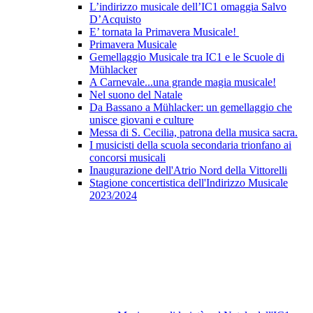
L’indirizzo musicale dell’IC1 omaggia Salvo
D’Acquisto
E’ tornata la Primavera Musicale!
Primavera Musicale
Gemellaggio Musicale tra IC1 e le Scuole di
Mühlacker
A Carnevale...una grande magia musicale!
Nel suono del Natale
Da Bassano a Mühlacker: un gemellaggio che
unisce giovani e culture
Messa di S. Cecilia, patrona della musica sacra.
I musicisti della scuola secondaria trionfano ai
concorsi musicali
Inaugurazione dell'Atrio Nord della Vittorelli
Stagione concertistica dell'Indirizzo Musicale
2023/2024