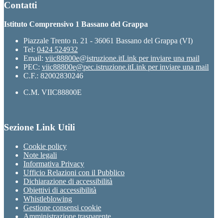
Contatti
Istituto Comprensivo 1 Bassano del Grappa
Piazzale Trento n. 21 - 36061 Bassano del Grappa (VI)
Tel:
0424 524932
Email:
viic88800e@istruzione.it
Link per inviare una mail
PEC:
viic88800e@pec.istruzione.it
Link per inviare una mail
C.F.: 82002830246
C.M. VIIC88800E
Sezione Link Utili
Cookie policy
Note legali
Informativa Privacy
Ufficio Relazioni con il Pubblico
Dichiarazione di accessibilità
Obiettivi di accessibilità
Whistleblowing
Gestione consensi cookie
Amministrazione trasparente