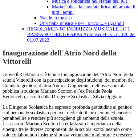
Musica e solidarietà nel Natale dell'IC1
Maria Callas, la cantante lirica più amata di
tutti i tempi
Natale in musica
Una fiaba musicale per i piccoli...e i grandi!
REGOLAMENTO INDIRIZZO MUSICALE I.C 1
BASSANO DEL GRAPPA Ai sensi del D.I. n. 176 del
01.07.2022
Inaugurazione dell'Atrio Nord della
Vittorelli
Giovedì 8 febbraio si è tenuta l’inaugurazione dell’Atrio Nord della
scuola Vittorelli con la partecipazione degli studenti, dei membri del
Comitato genitori, di don Andrea Gugliemini, dell’assessore alla
pubblica istruzione Mariano Scotton e l’ex Preside Paola
Bertoncello, accolti dalla Dirigente Scolastica, Silvia Oggiano.
La Dirigente Scolastica ha espresso profonda gratitudine ai genitori
e al personale scolastico per aver dedicato il loro tempo ed energie
per abbellire e rendere più accoglienti gli ambienti della scuola.
L'assessore Mariano Scotton ha enfatizzato l'importanza della
sinergia tra le diverse componenti della scuola, sottolineando come
solo collaborando insieme si possa veramente migliorare e crescere