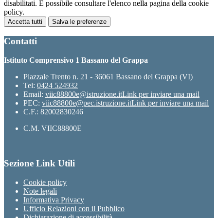
disabilitati. È possibile consultare l'elenco nella pagina della cookie
policy.
Accetta tutti
Salva le preferenze
Contatti
Istituto Comprensivo 1 Bassano del Grappa
Piazzale Trento n. 21 - 36061 Bassano del Grappa (VI)
Tel:
0424 524932
Email:
viic88800e@istruzione.it
Link per inviare una mail
PEC:
viic88800e@pec.istruzione.it
Link per inviare una mail
C.F.: 82002830246
C.M. VIIC88800E
Sezione Link Utili
Cookie policy
Note legali
Informativa Privacy
Ufficio Relazioni con il Pubblico
Dichiarazione di accessibilità