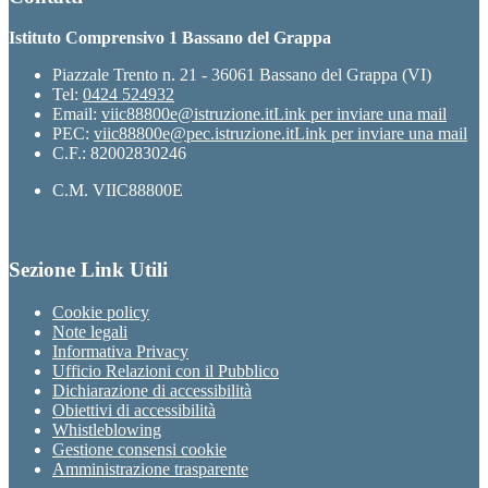
Istituto Comprensivo 1 Bassano del Grappa
Piazzale Trento n. 21 - 36061 Bassano del Grappa (VI)
Tel:
0424 524932
Email:
viic88800e@istruzione.it
Link per inviare una mail
PEC:
viic88800e@pec.istruzione.it
Link per inviare una mail
C.F.: 82002830246
C.M. VIIC88800E
Sezione Link Utili
Cookie policy
Note legali
Informativa Privacy
Ufficio Relazioni con il Pubblico
Dichiarazione di accessibilità
Obiettivi di accessibilità
Whistleblowing
Gestione consensi cookie
Amministrazione trasparente