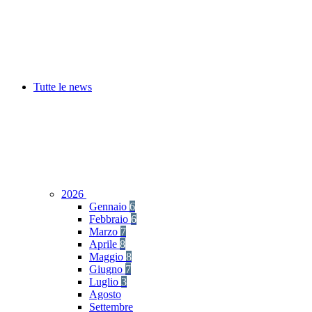
Tutte le news
2026
Gennaio
6
Febbraio
6
Marzo
7
Aprile
8
Maggio
8
Giugno
7
Luglio
3
Agosto
Settembre