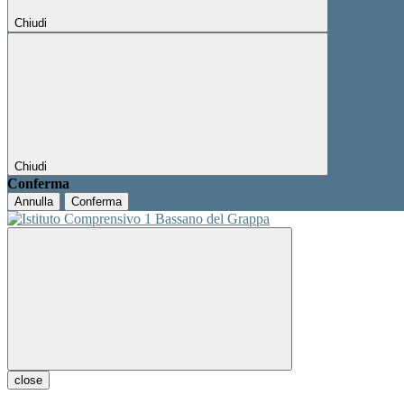
Chiudi
Chiudi
Conferma
Annulla
Conferma
close