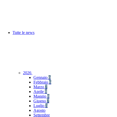
Tutte le news
2026
Gennaio
6
Febbraio
6
Marzo
7
Aprile
8
Maggio
8
Giugno
7
Luglio
3
Agosto
Settembre