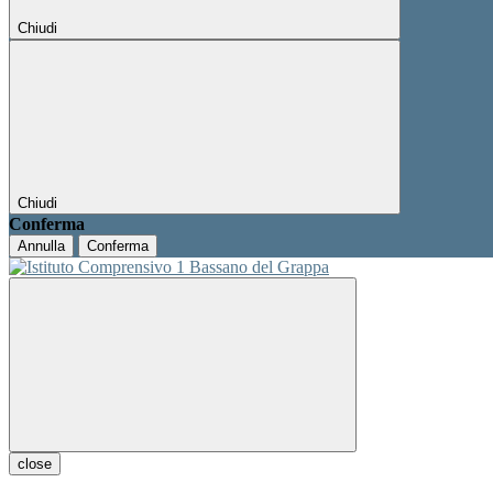
Chiudi
Chiudi
Conferma
Annulla
Conferma
close