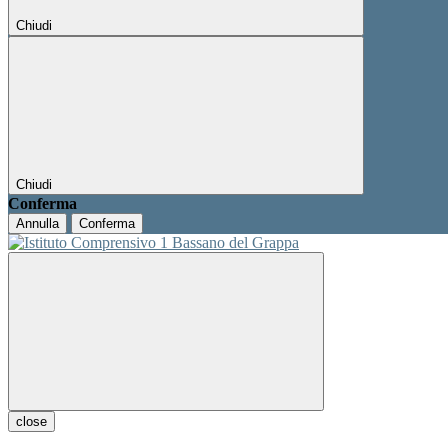
Chiudi
Chiudi
Conferma
Annulla
Conferma
close