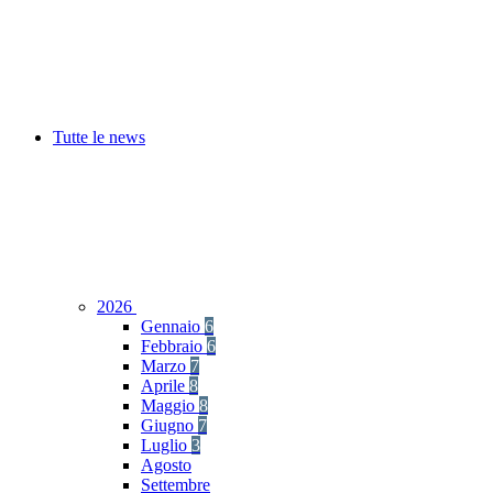
Tutte le news
2026
Gennaio
6
Febbraio
6
Marzo
7
Aprile
8
Maggio
8
Giugno
7
Luglio
3
Agosto
Settembre